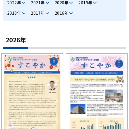
千葉メディカルセンター
2022年
2021年
2020年
2019年
2018年
2017年
2016年
スポーツ医学センター
産科病棟
2026年
美容外科
健診センター
看護部
臨床研修医募集