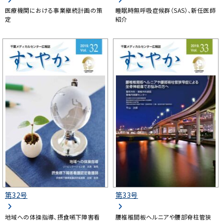
医療機関における事業継続計画の策
睡眠時無呼吸症候群（SAS）、新任医師
定
紹介
第32号
第33号
地域への体操指導、摂食嚥下障害看
腰椎椎間板ヘルニアや腰部脊柱管狭