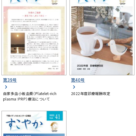
第39号
第40号
自家多血小板血漿（Platelet-rich
2022年度診療報酬改定
plasma：PRP）療法について