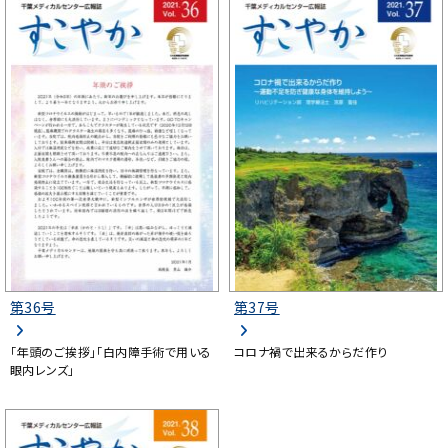
第36号
第37号
「年頭のご挨拶」「白内障手術で用いる
コロナ禍で出来るからだ作り
眼内レンズ」