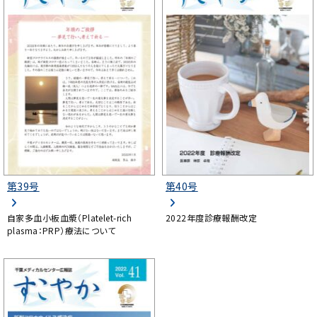
第39号
第40号
自家多血小板血漿（Platelet-rich
2022年度診療報酬改定
plasma：PRP）療法について