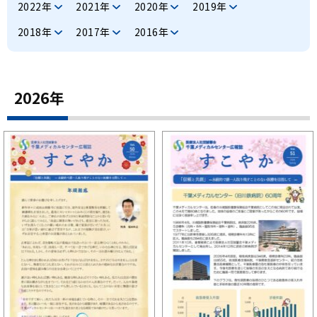
千葉メディカルセンター
2022年
2021年
2020年
2019年
2018年
2017年
2016年
スポーツ医学センター
産科病棟
2026年
美容外科
健診センター
看護部
臨床研修医募集