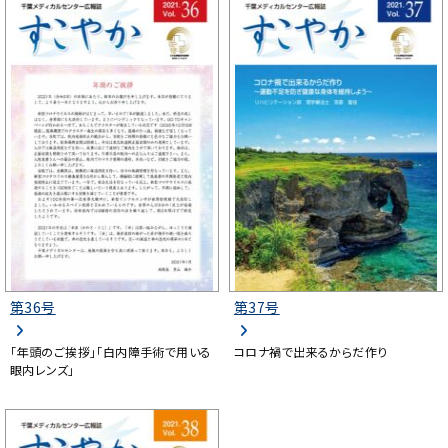
第36号
第37号
「年頭のご挨拶」「白内障手術で用いる
コロナ禍で出来るからだ作り
眼内レンズ」