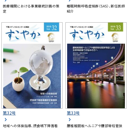
医療機関における事業継続計画の策
睡眠時無呼吸症候群（SAS）、新任医師
定
紹介
第32号
第33号
地域への体操指導、摂食嚥下障害看
腰椎椎間板ヘルニアや腰部脊柱管狭