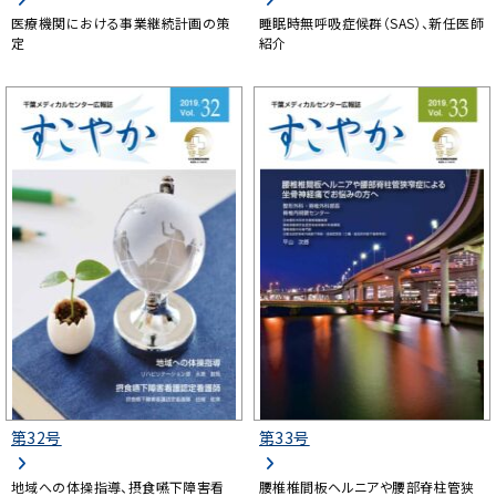
医療機関における事業継続計画の策
睡眠時無呼吸症候群（SAS）、新任医師
定
紹介
第32号
第33号
地域への体操指導、摂食嚥下障害看
腰椎椎間板ヘルニアや腰部脊柱管狭