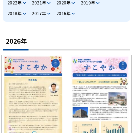
千葉メディカルセンター
2022年
2021年
2020年
2019年
2018年
2017年
2016年
スポーツ医学センター
産科病棟
2026年
美容外科
健診センター
看護部
臨床研修医募集