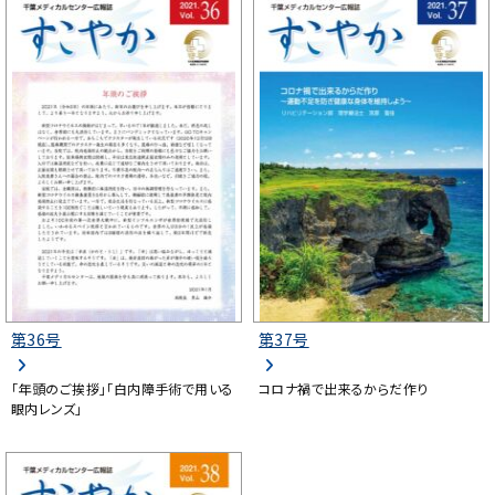
第36号
第37号
「年頭のご挨拶」「白内障手術で用いる
コロナ禍で出来るからだ作り
眼内レンズ」