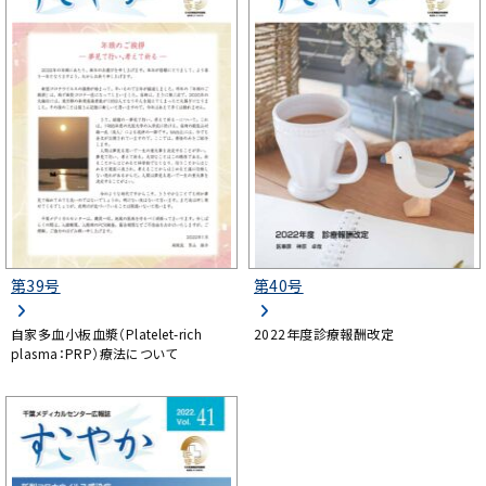
第39号
第40号
自家多血小板血漿（Platelet-rich
2022年度診療報酬改定
plasma：PRP）療法について