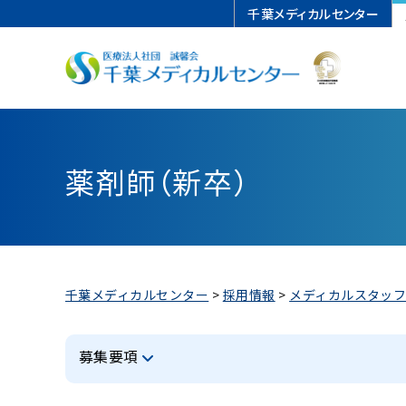
千葉メディカルセンター
理念・行動指針
内科
担当医スケジュール
入院のお手続き
心臓血管センター
紹介予約方法（Web、FAX、電話）
薬剤師（新卒）
病院機能評価認定
循環器内科
再診の方
面会
脊椎内視鏡センター
かかりつけ医検索サイト
広報誌「すこやか」
脳神経外科
患者相談サポート
迷惑行為に対する当院の対応
救急（夜間・休日診療）
PEG適応基準に関するガイドライン
検査機器・設備
小児科
紹介受診重点医療機関
チーム医療・部門
患者さんの権利と責務
泌尿器科
緩和ケアチーム
千葉メディカルセンター
>
採用情報
>
メディカルスタッ
敷地内全面禁煙
麻酔科
募集要項
救急科
消化器センター