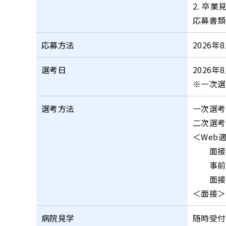
2. 卒
応募書類
応募方法
2026年
選考日
2026年
※一次選
選考方法
一次選考
二次選考
＜Web
面接日前
事前に受
面接日前
＜面接＞
病院見学
随時受付