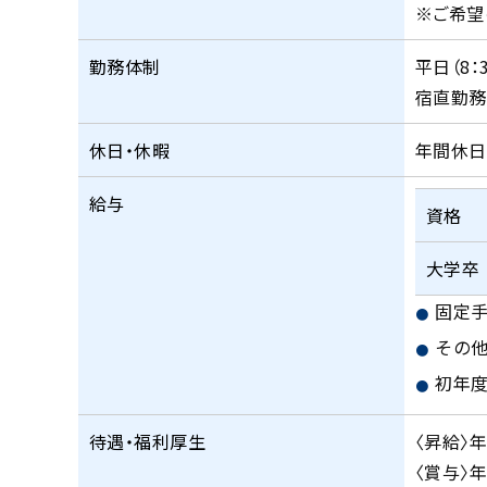
※ご希望
勤務体制
平日（8：3
宿直勤務あ
休日・休暇
年間休日
給与
資格
大学卒
固定
その
初年度
待遇・福利厚生
〈昇給〉年
〈賞与〉年