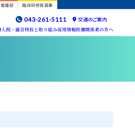
看護部
臨床研修医募集
043-261-5111
交通のご案内
療
入院・面会
特長と取り組み
採用情報
医療関係者の方へ
概要・沿革
神経内科
初診の方〈はじめて受診する方〉
入院の費用
消化器センター
施設共同利用制度のご案内
（CT、MRI検査予約など）
病院年報
整形外科
診療科・診療センター
院内マップ
不妊治療センター
介護支援専門員の方・訪問看護ステーションの方
部門
産婦人科
フロアマップ（1F・2F）
産科病棟
地域医療支援病院
病院情報の公表
皮膚科
地域医療支援病院
院内感染対策指針
歯科口腔外科、歯科
放射線科
脊椎内視鏡センター
不妊治療センター