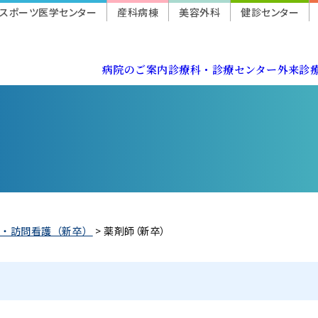
スポーツ医学センター
産科病棟
美容外科
健診センター
病院のご案内
診療科・診療センター
外来診
病院長挨拶
消化器内科
休診・代診
入院生活ガイド
健診センター
登録医制度のご案内
臨床研究に関する情報公開（オプトアウト）
外科・消化器外科
紹介状をお持ちの方
患者相談サポート
スポーツ医学センター
地域連携パス
活動・取り組み
心臓血管外科
救急（夜間・休日診療）
がん化学療法
保険薬局の皆様へ
院内マップ・携帯電話のご利用
眼科
迷惑行為に対する当院の対応
紹介受診重点医療機関
医療安全管理指針
形成・美容外科
フ・訪問看護（新卒）
>
薬剤師（新卒）
実習生の受け入れについて
病理診断科
スポーツ医学センター
心臓血管センター