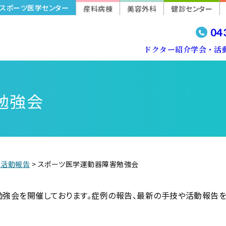
スポーツ医学センター
産科病棟
美容外科
健診センター
04
ドクター紹介
学会・活
メディカルチェック
足首の障害
手首のエクササイズ
勉強会
肩の障害
肩のエクササイズ
・活動報告
>
スポーツ医学運動器障害勉強会
勉強会を開催しております。症例の報告、最新の手技や活動報告を