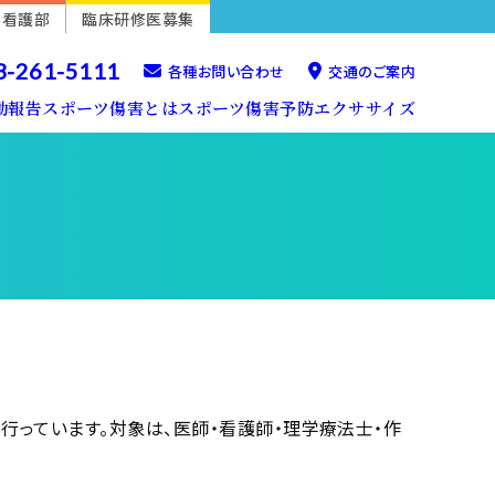
看護部
臨床研修医募集
3-261-5111
各種お問い合わせ
交通のご案内
動報告
スポーツ傷害とは
スポーツ傷害予防エクササイズ
学会・研究活動
膝の障害
膝・股関節のエクササイズ
腰の障害
腰のエクササイズ
行っています。対象は、医師・看護師・理学療法士・作