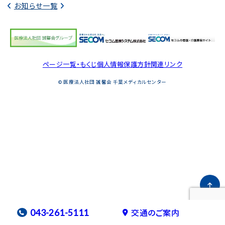
千葉メディカルセンター
お知らせ一覧
スポーツ医学センター
産科病棟
ページ一覧・もくじ
個人情報保護方針
関連リンク
美容外科
© 医療法人社団 誠馨会 千葉メディカルセンター
健診センター
看護部
臨床研修医募集
交通のご案内
043-261-5111