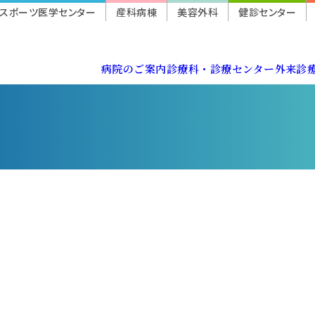
スポーツ医学センター
産科病棟
美容外科
健診センター
病院のご案内
診療科・診療センター
外来診
病院長挨拶
消化器内科
休診・代診
入院生活ガイド
健診センター
登録医制度のご案内
臨床研究に関する情報公開（オプトアウト）
外科・消化器外科
紹介状をお持ちの方
患者相談サポート
スポーツ医学センター
地域連携パス
活動・取り組み
心臓血管外科
救急（夜間・休日診療）
がん化学療法
保険薬局の皆様へ
院内マップ・携帯電話のご利用
眼科
迷惑行為に対する当院の対応
紹介受診重点医療機関
医療安全管理指針
形成・美容外科
実習生の受け入れについて
病理診断科
スポーツ医学センター
心臓血管センター