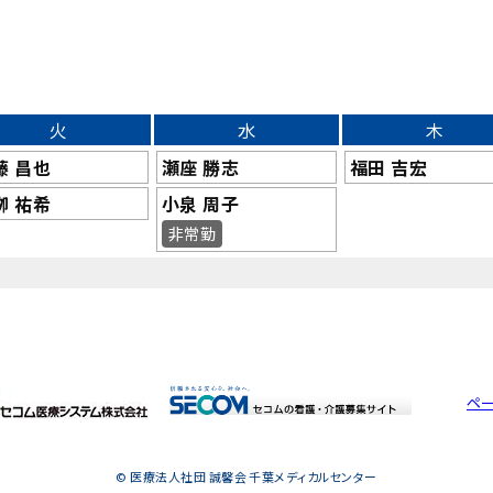
火
水
木
藤 昌也
瀬座 勝志
福田 吉宏
栁 祐希
小泉 周子
非常勤
ペ
© 医療法人社団 誠馨会 千葉メディカルセンター