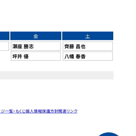
金
土
瀬座 勝志
齊藤 昌也
坪井 優
八幡 春香
ージ一覧・もくじ
個人情報保護方針
関連リンク