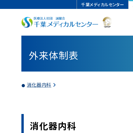
千葉メディカルセンター
外来体制表
理念・行動指針
内科
担当医スケジュール
入院のお手続き
心臓血管センター
紹介予約方法（Web、FAX、電話）
病院機能評価認定
循環器内科
再診の方
面会
脊椎内視鏡センター
かかりつけ医検索サイト
広報誌「すこやか」
脳神経外科
患者相談サポート
迷惑行為に対する当院の対応
救急（夜間・休日診療）
PEG適応基準に関するガイドライン
消化器内科
検査機器・設備
小児科
紹介受診重点医療機関
チーム医療・部門
患者さんの権利と責務
泌尿器科
緩和ケアチーム
敷地内全面禁煙
麻酔科
救急科
消化器内科
消化器センター