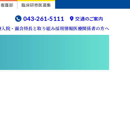
看護部
臨床研修医募集
043-261-5111
交通のご案内
療
入院・面会
特長と取り組み
採用情報
医療関係者の方へ
概要・沿革
神経内科
初診の方〈はじめて受診する方〉
入院の費用
消化器センター
施設共同利用制度のご案内
（CT、MRI検査予約など）
病院年報
整形外科
診療科・診療センター
院内マップ
不妊治療センター
介護支援専門員の方・訪問看護ステーションの方
部門
産婦人科
フロアマップ（1F・2F）
産科病棟
地域医療支援病院
病院情報の公表
皮膚科
地域医療支援病院
院内感染対策指針
歯科口腔外科、歯科
放射線科
脊椎内視鏡センター
不妊治療センター