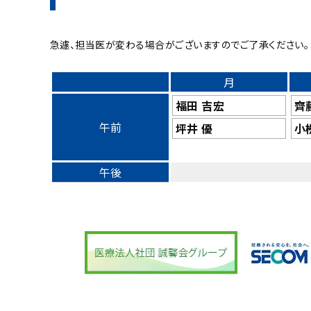
健診センター
急遽、担当医が変わる場合がございますのでご了承ください。
月
福田 吉宏
齊
午前
坪井 優
小
午後