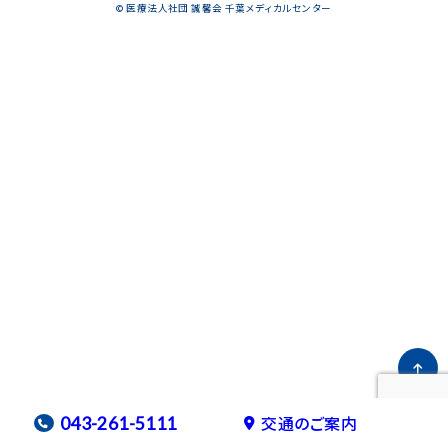
千葉メディカルセンター
© 医療法人社団 誠馨会 千葉メディカルセンター
スポーツ医学センター
産科病棟
美容外科
健診センター
看護部
臨床研修医募集
交通のご案内
043-261-5111