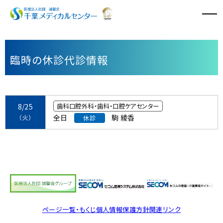
病院のご案内
臨時の休診代診情報
診療科・診療センター
外来診療
8/25
歯科口腔外科・歯科・口腔ケアセンター
全日
駒 綾香
（火）
休診
入院・面会
特長と取り組み
採用情報
医療関係者の方へ
ページ一覧・もくじ
個人情報保護方針
関連リンク