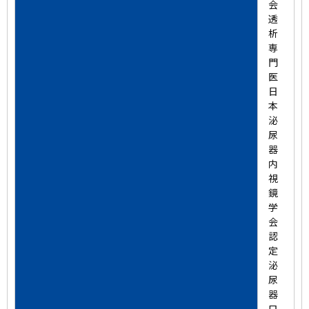
会
透
析
専
門
医
日
本
泌
尿
器
内
視
鏡
学
会
認
定
泌
尿
器
ロ