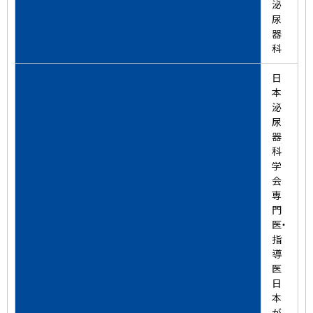
千葉メディカルセンター
泌
尿
器
スポーツ医学センター
科
産科病棟
日
本
泌
美容外科
尿
器
健診センター
科
学
会
看護部
専
門
臨床研修医募集
医・
指
導
医
日
本
が