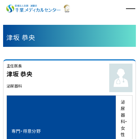
病院のご案内
津坂 恭央
診療科・診療センター
外来診療
主任医長
津坂 恭央
入院・面会
泌尿器科
特長と取り組み
泌
採用情報
尿
器
科・
医療関係者の方へ
女
専門・得意分野
性