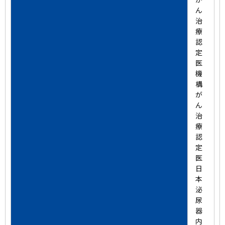
ん
治
療
認
定
医
機
構
が
ん
治
療
認
定
医
日
本
泌
尿
器
内