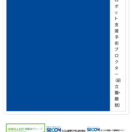
ボ
ッ
ト
支
援
手
術
プ
ロ
ク
タ
ー
（前
立
腺・
膀
胱）