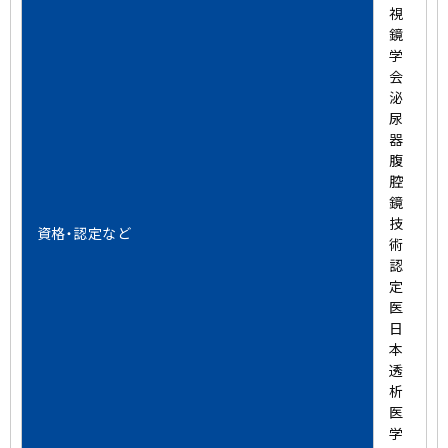
視
鏡
学
会
泌
尿
器
腹
腔
鏡
技
資格・認定など
術
認
定
医
日
本
透
析
医
学