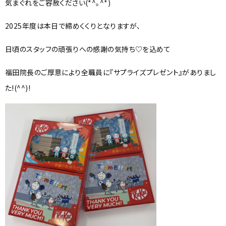
気まぐれをご容赦ください(*^。^*)
産科病棟
2025年度は本日で締めくくりとなりますが、
美容外科
日頃のスタッフの頑張りへの感謝の気持ち♡を込めて
健診センター
福田院長のご厚意により全職員に『サプライズプレゼント』がありまし
看護部
た!(^^)!
臨床研修医募集