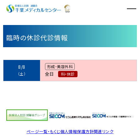
病院のご案内
臨時の休診代診情報
診療科・診療センター
外来診療
8/8
形成･美容外科
全日
（土）
科・休診
入院・面会
特長と取り組み
採用情報
医療関係者の方へ
ページ一覧・もくじ
個人情報保護方針
関連リンク