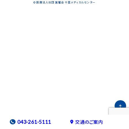
千葉メディカルセンター
© 医療法人社団 誠馨会 千葉メディカルセンター
スポーツ医学センター
産科病棟
美容外科
健診センター
看護部
臨床研修医募集
交通のご案内
043-261-5111